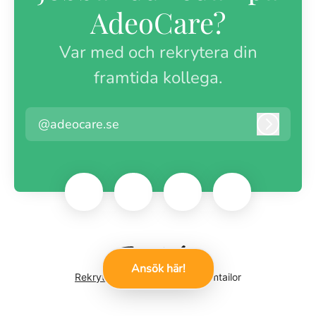
AdeoCare?
Var med och rekrytera din
framtida kollega.
@adeocare.se
Logga i
Ansök här!
Rekryteringsverktyg
från Teamtailor