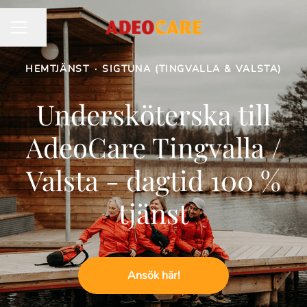
Dela sidan
KARRIÄRMENY
HEMTJÄNST
·
SIGTUNA (TINGVALLA & VALSTA)
Undersköterska till
AdeoCare Tingvalla /
Valsta - dagtid 100 %
tjänst
Ansök här!