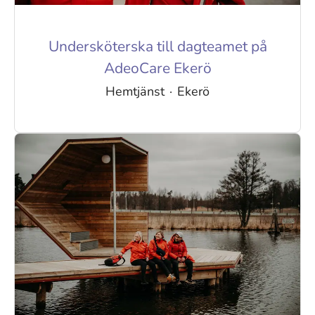
Undersköterska till dagteamet på
AdeoCare Ekerö
Hemtjänst
·
Ekerö